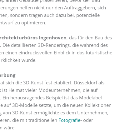
geplanten Gebäude präsentieren, bevor der Bau
erungen helfen nicht nur den Auftraggebern, sich
hen, sondern tragen auch dazu bei, potenzielle
ntwurf zu optimieren.
rchitekturbüros Ingenhoven
, das für den Bau des
. Die detaillierten 3D-Renderings, die während des
n einen eindrucksvollen Einblick in das futuristische
rklichkeit wurde.
erbung
sich die 3D-Kunst fest etabliert. Düsseldorf als
 ist Heimat vieler Modeunternehmen, die auf
n. Ein herausragendes Beispiel ist das Modelabel
ne auf 3D-Modelle setzte, um die neuen Kollektionen
ung von 3D-Kunst ermöglichte es dem Unternehmen,
eren, die mit traditionellen
Fotografie
- oder
n wäre.