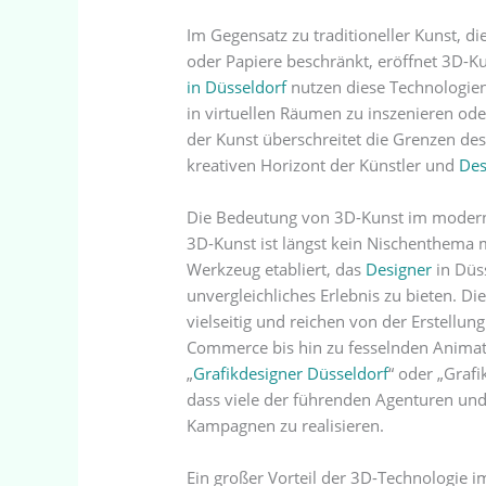
Im Gegensatz zu traditioneller Kunst, d
oder Papiere beschränkt, eröffnet 3D
in Düsseldorf
nutzen diese Technologien
in virtuellen Räumen zu inszenieren ode
der Kunst überschreitet die Grenzen de
kreativen Horizont der Künstler und
Des
Die Bedeutung von 3D-Kunst im modern
3D-Kunst ist längst kein Nischenthema me
Werkzeug etabliert, das
Designer
in Düs
unvergleichliches Erlebnis zu bieten. D
vielseitig und reichen von der Erstellun
Commerce bis hin zu fesselnden Anima
„
Grafikdesigner Düsseldorf
“ oder „Grafi
dass viele der führenden Agenturen un
Kampagnen zu realisieren.
Ein großer Vorteil der 3D-Technologie im G