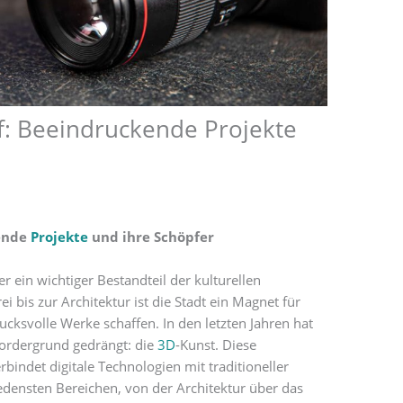
f: Beeindruckende Projekte
ende
Projekte
und ihre Schöpfer
er ein wichtiger Bestandteil der kulturellen
 bis zur Architektur ist die Stadt ein Magnet für
ucksvolle Werke schaffen. In den letzten Jahren hat
Vordergrund gedrängt: die
3D
-Kunst. Diese
rbindet digitale Technologien mit traditioneller
densten Bereichen, von der Architektur über das