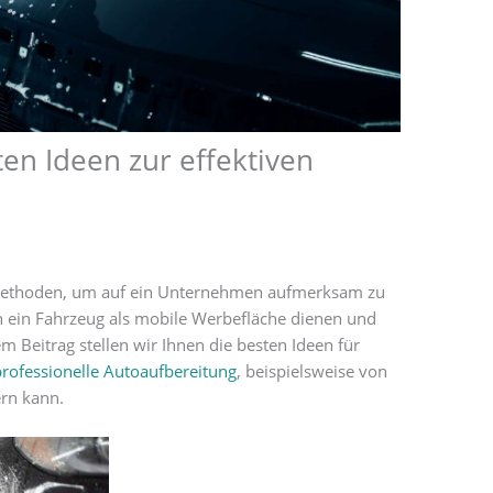
en Ideen zur effektiven
 Methoden, um auf ein Unternehmen aufmerksam zu
nn ein Fahrzeug als mobile Werbefläche dienen und
m Beitrag stellen wir Ihnen die besten Ideen für
professionelle Autoaufbereitung
, beispielsweise von
ern kann.