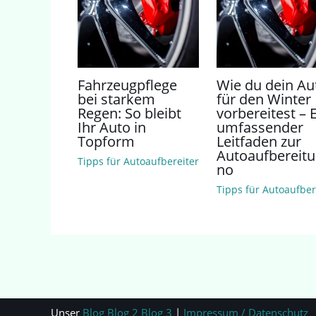
Fahrzeugpflege
Wie du dein Au
bei starkem
für den Winter
Regen: So bleibt
vorbereitest – 
Ihr Auto in
umfassender
Topform
Leitfaden zur
Autoaufbereit
Tipps für Autoaufbereiter
no
Tipps für Autoaufber
Unser
Blog
Blog 2
Blog 3
|
Impressum / Datenschutz
|