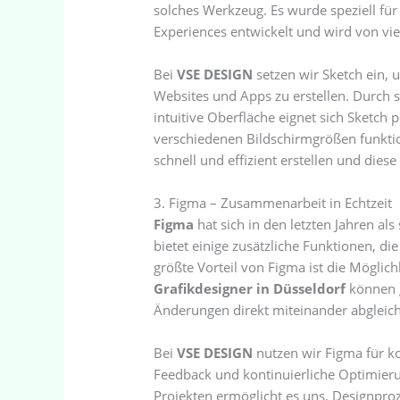
solches Werkzeug. Es wurde speziell fü
Experiences entwickelt und wird von v
Bei
VSE DESIGN
setzen wir Sketch ein, 
Websites und Apps zu erstellen. Durch 
intuitive Oberfläche eignet sich Sketch 
verschiedenen Bildschirmgrößen funkti
schnell und effizient erstellen und dies
3. Figma – Zusammenarbeit in Echtzeit
Figma
hat sich in den letzten Jahren al
bietet einige zusätzliche Funktionen, d
größte Vorteil von Figma ist die Möglic
Grafikdesigner in Düsseldorf
können g
Änderungen direkt miteinander abgleic
Bei
VSE DESIGN
nutzen wir Figma für k
Feedback und kontinuierliche Optimier
Projekten ermöglicht es uns, Designproze