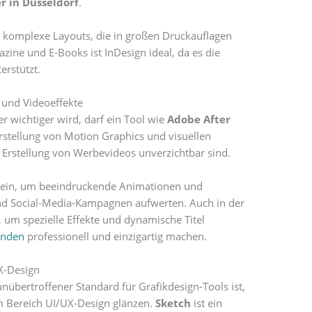
r in Düsseldorf
.
r komplexe Layouts, die in großen Druckauflagen
azine und E-Books ist InDesign ideal, da es die
rstützt.
 und Videoeffekte
r wichtiger wird, darf ein Tool wie
Adobe After
Erstellung von Motion Graphics und visuellen
 Erstellung von Werbevideos unverzichtbar sind.
ts ein, um beeindruckende Animationen und
und Social-Media-Kampagnen aufwerten. Auch in der
, um spezielle Effekte und dynamische Titel
nden
professionell und einzigartig machen.
X-Design
übertroffener Standard für Grafikdesign-Tools ist,
im Bereich UI/UX-Design glänzen.
Sketch
ist ein