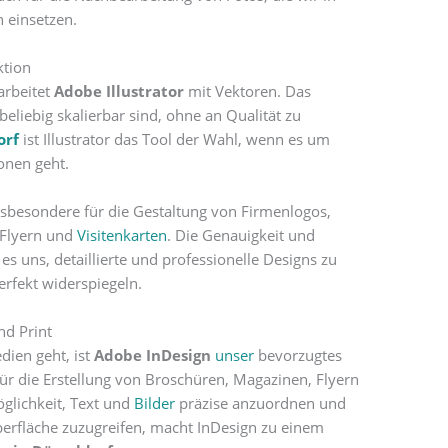
n einsetzen.
ktion
arbeitet
Adobe Illustrator
mit Vektoren. Das
 beliebig skalierbar sind, ohne an Qualität zu
orf
ist Illustrator das Tool der Wahl, wenn es um
ionen geht.
insbesondere für die Gestaltung von Firmenlogos,
 Flyern und
Visitenkarten
. Die Genauigkeit und
s uns, detaillierte und professionelle Designs zu
perfekt widerspiegeln.
nd Print
ien geht, ist
Adobe InDesign
unser
bevorzugtes
ür die Erstellung von Broschüren, Magazinen, Flyern
glichkeit, Text und
Bilder
präzise anzuordnen und
oberfläche zuzugreifen, macht InDesign zu einem