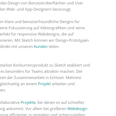
r das Design von Benutzeroberflächen und User
ielen Web- und App-Designern bevorzugt.
um klare und benutzerfreundliche Designs für
seine Fokussierung auf Vektorgrafiken und seine
perfekt für responsive Webdesigns, die auf
onieren. Mit Sketch können wir Design-Prototypen
e direkt mit unseren
Kunden
teilen.
s starkes Konkurrenzprodukt zu Sketch etabliert und
ie es besonders für Teams attraktiv machen. Der
hkeit der Zusammenarbeit in Echtzeit. Mehrere
leichzeitig an einem
Projekt
arbeiten und
hen.
ollaborative
Projekte
, bei denen es auf schnelles
ung ankommt. Vor allem bei größeren
Webdesign
-
sse effizienter zu gestalten und sicherzustellen,