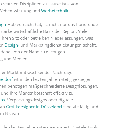
 kreativen Disziplinen zu Hause ist – von
 Webentwicklung und
Werbetechnik
.
ign
-Hub gemacht hat, ist nicht nur das florierende
tarke wirtschaftliche Basis der Region. Viele
ihren Sitz oder betreiben Niederlassungen, was
gen
Design
- und Marketingdienstleistungen schafft.
 dabei von der Nähe zu wichtigen
ng und Medien.
cher Markt mit wachsender Nachfrage
seldorf
ist in den letzten Jahren stetig gestiegen.
en benötigen maßgeschneiderte Designlösungen,
und ihre Markenbotschaft effektiv zu
gns
, Verpackungsdesigns oder digitale
 an
Grafikdesigner in Düsseldorf
sind vielfältig und
em Niveau.
 den letzten Jahren stark verändert. Digitale Tools