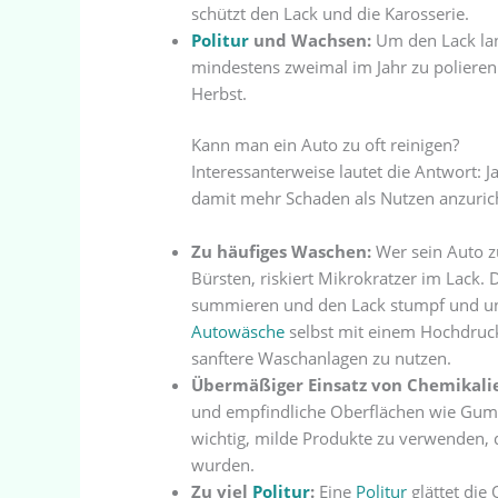
schützt den Lack und die Karosserie.
Politur
und Wachsen:
Um den Lack lang
mindestens zweimal im Jahr zu polieren
Herbst.
Kann man ein Auto zu oft reinigen?
Interessanterweise lautet die Antwort: Ja
damit mehr Schaden als Nutzen anzuric
Zu häufiges Waschen:
Wer sein Auto z
Bürsten, riskiert Mikrokratzer im Lack. 
summieren und den Lack stumpf und una
Autowäsche
selbst mit einem Hochdruc
sanftere Waschanlagen zu nutzen.
Übermäßiger Einsatz von Chemikali
und empfindliche Oberflächen wie Gumm
wichtig, milde Produkte zu verwenden, d
wurden.
Zu viel
Politur
:
Eine
Politur
glättet die 