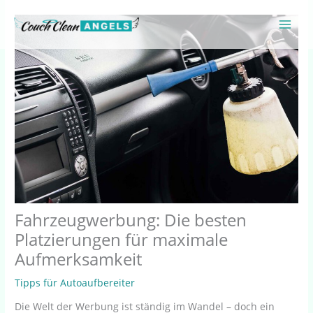
Zum
Inhalt
springen
Fahrzeugwerbung: Die besten
Platzierungen für maximale
Aufmerksamkeit
Tipps für Autoaufbereiter
Die Welt der Werbung ist ständig im Wandel – doch ein