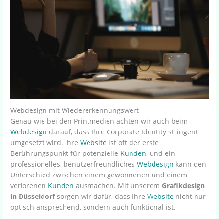
Webdesign mit Wiedererkennungswert
Genau wie bei den Printmedien achten wir auch beim
Webdesign
darauf, dass Ihre Corporate Identity stringent
umgesetzt wird. Ihre
Website
ist oft der erste
Berührungspunkt für potenzielle
Kunden
, und ein
professionelles, benutzerfreundliches
Webdesign
kann den
Unterschied zwischen einem gewonnenen und einem
verlorenen
Kunden
ausmachen. Mit unserem
Grafikdesign
in Düsseldorf
sorgen wir dafür, dass Ihre
Website
nicht nur
optisch ansprechend, sondern auch funktional ist.