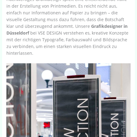
in der Erstellung von Printmedien. Es reicht nicht aus,
einfach nur Informationen auf Papier zu bringen – die
visuelle Gestaltung muss dazu führen, dass die Botschaft
klar und überzeugend ankommt. Unsere
Grafikdesigner in
Düsseldorf
bei VSE DESIGN verstehen es, kreative Konzepte
mit der richtigen Typografie, Farbauswahl und Bildsprache
zu verbinden, um einen starken visuellen Eindruck zu
hinterlassen.