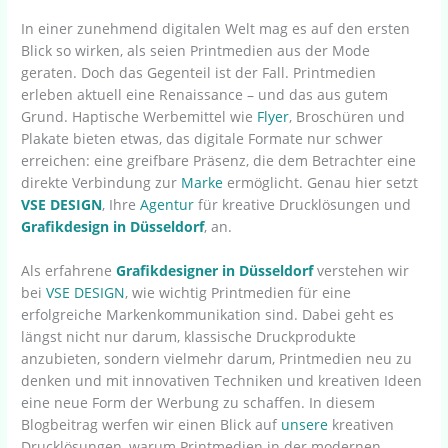
In einer zunehmend digitalen Welt mag es auf den ersten
Blick so wirken, als seien Printmedien aus der Mode
geraten. Doch das Gegenteil ist der Fall. Printmedien
erleben aktuell eine Renaissance – und das aus gutem
Grund. Haptische Werbemittel wie
Flyer
, Broschüren und
Plakate bieten etwas, das digitale Formate nur schwer
erreichen: eine greifbare Präsenz, die dem Betrachter eine
direkte Verbindung zur
Marke
ermöglicht. Genau hier setzt
VSE DESIGN
, Ihre
Agentur
für kreative Drucklösungen und
Grafikdesign in Düsseldorf
, an.
Als erfahrene
Grafikdesigner in Düsseldorf
verstehen wir
bei
VSE DESIGN
, wie wichtig Printmedien für eine
erfolgreiche Markenkommunikation sind. Dabei geht es
längst nicht nur darum, klassische Druckprodukte
anzubieten, sondern vielmehr darum, Printmedien neu zu
denken und mit innovativen Techniken und kreativen Ideen
eine neue Form der Werbung zu schaffen. In diesem
Blogbeitrag werfen wir einen Blick auf
unsere
kreativen
Drucklösungen, warum Printmedien in der modernen