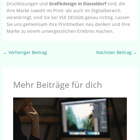
Drucklösungen und
Grafikdesign in Düsseldorf
sind, die
Ihre Marke sowohl im Print- als auch im Digitalbereich
voranbringt, sind Sie bei VSE DESIGN genau richtig. Lassen
Sie uns gemeinsam Ihre Printmedien neu denken und Ihre
Marke zu einem unvergesslichen Erlebnis machen.
←
Vorheriger Beitrag
Nächster Beitrag
→
Mehr Beiträge für dich