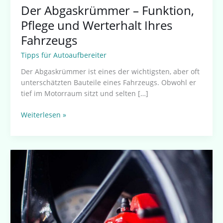
Der Abgaskrümmer – Funktion,
Pflege und Werterhalt Ihres
Fahrzeugs
Tipps für Autoaufbereiter
Der Abgaskrümmer ist eines der wichtigsten, aber oft
unterschätzten Bauteile eines Fahrzeugs. Obwohl er
tief im Motorraum sitzt und selten […]
Weiterlesen »
Der
Abgaskrümmer
–
Funktion,
Pflege
und
warum