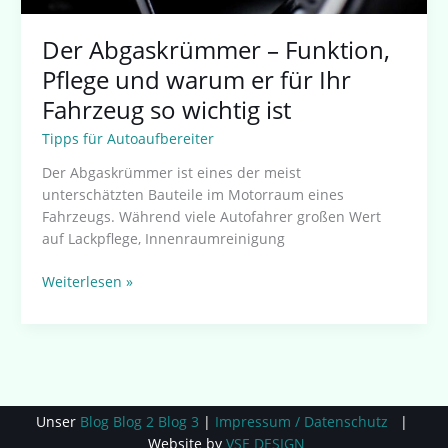
Der Abgaskrümmer – Funktion,
Pflege und warum er für Ihr
Fahrzeug so wichtig ist
Tipps für Autoaufbereiter
Der Abgaskrümmer ist eines der meist
unterschätzten Bauteile im Motorraum eines
Fahrzeugs. Während viele Autofahrer großen Wert
auf Lackpflege, Innenraumreinigung
Weiterlesen »
Unser
Blog
Blog 2
Blog 3
|
Impressum / Datenschutz
|
Website by
VSE DESIGN