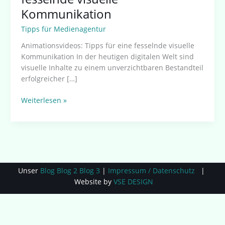
Kommunikation
Tipps für Medienagentur
Animationsvideos: Tipps für eine fesselnde visuelle
Kommunikation In der heutigen digitalen Welt sind
visuelle Inhalte zu einem unverzichtbaren Bestandteil
erfolgreicher […]
Weiterlesen »
Unser
Blog
Blog 2
Blog 3
|
Impressum / Datenschutz
|
Website by
VSE DESIGN