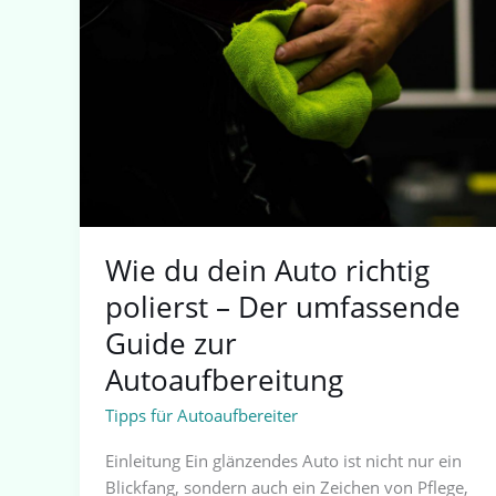
Autoaufbereitung
Wie du dein Auto richtig
polierst – Der umfassende
Guide zur
Autoaufbereitung
Tipps für Autoaufbereiter
Einleitung Ein glänzendes Auto ist nicht nur ein
Blickfang, sondern auch ein Zeichen von Pflege,