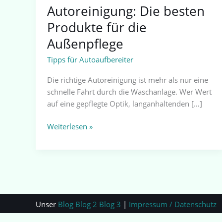
Autoreinigung: Die besten
Produkte für die
Außenpflege
Tipps für Autoaufbereiter
Die richtige Autoreinigung ist mehr als nur eine
schnelle Fahrt durch die Waschanlage. Wer Wert
auf eine gepflegte Optik, langanhaltenden […]
Weiterlesen »
Unser
Blog
Blog 2
Blog 3
|
Impressum / Datenschutz
|