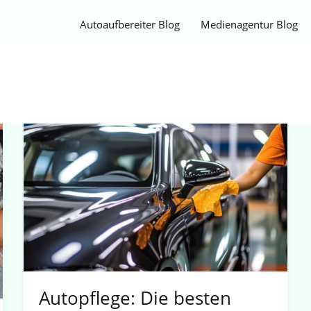
Autoaufbereiter Blog
Medienagentur Blog
Autopflege:
Die
besten
Methoden
für
den
Innenraum
Autopflege: Die besten