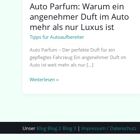
Luxus
Auto Parfum: Warum ein
ist
angenehmer Duft im Auto
mehr als nur Luxus ist
Tipps für Autoaufbereiter
Auto Parfum – Der perfekte Duft für ein
gepflegtes Fahrzeug Ein angenehmer Duft im
Auto ist weit mehr als nur […]
Weiterlesen »
Unser
Blog
Blog 2
Blog 3
|
Impressum / Datenschutz
|