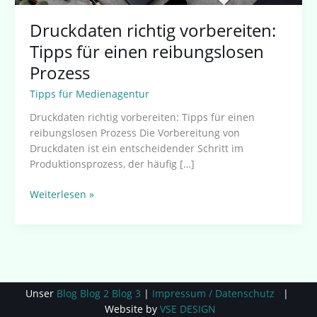
Druckdaten richtig vorbereiten:
Tipps für einen reibungslosen
Prozess
Tipps für Medienagentur
Druckdaten richtig vorbereiten: Tipps für einen
reibungslosen Prozess Die Vorbereitung von
Druckdaten ist ein entscheidender Schritt im
Produktionsprozess, der häufig […]
Weiterlesen »
Unser
Blog
Blog 2
Blog 3
|
Impressum / Datenschutz
|
Website by
VSE DESIGN