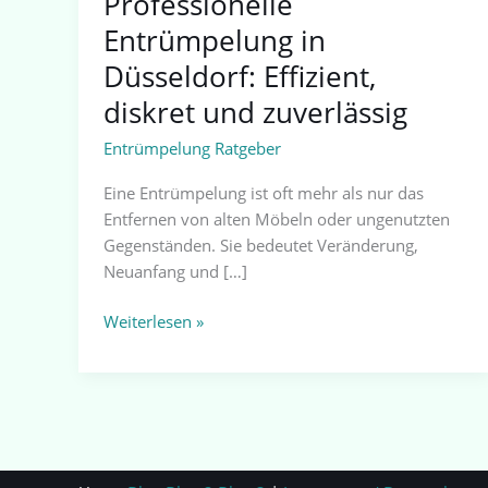
Professionelle
Entrümpelung in
Düsseldorf: Effizient,
diskret und zuverlässig
Entrümpelung Ratgeber
Eine Entrümpelung ist oft mehr als nur das
Entfernen von alten Möbeln oder ungenutzten
Gegenständen. Sie bedeutet Veränderung,
Neuanfang und […]
Weiterlesen »