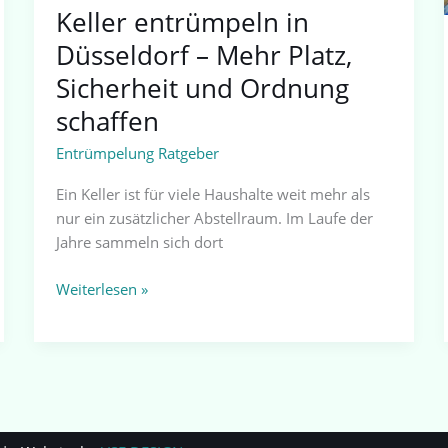
Keller entrümpeln in
Düsseldorf – Mehr Platz,
Sicherheit und Ordnung
schaffen
Entrümpelung Ratgeber
Ein Keller ist für viele Haushalte weit mehr als
nur ein zusätzlicher Abstellraum. Im Laufe der
Jahre sammeln sich dort
Weiterlesen »