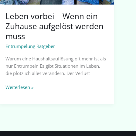
Leben vorbei – Wenn ein
Zuhause aufgelöst werden
muss
Entrümpelung Ratgeber
Warum eine Haushaltsauflösung oft mehr ist als
nur Entrümpeln Es gibt Situationen im Leben,
die plötzlich alles verändern. Der Verlust
Weiterlesen »