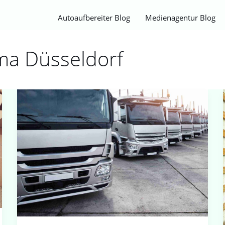
Autoaufbereiter Blog
Medienagentur Blog
ma Düsseldorf
Keller
entrümpeln
in
Düsseldorf
–
Mehr
Platz,
Sicherheit
und
Ordnung
schaffen