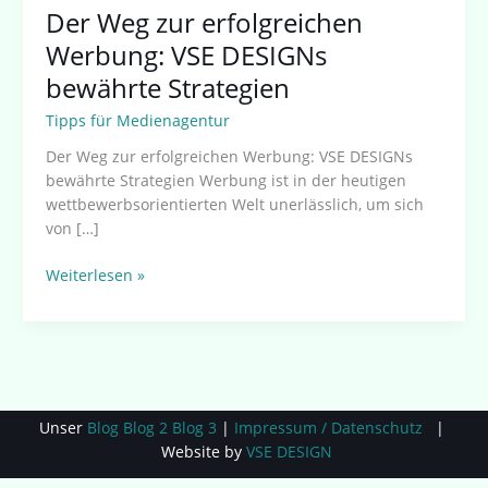
Der Weg zur erfolgreichen
Werbung: VSE DESIGNs
bewährte Strategien
Tipps für Medienagentur
Der Weg zur erfolgreichen Werbung: VSE DESIGNs
bewährte Strategien Werbung ist in der heutigen
wettbewerbsorientierten Welt unerlässlich, um sich
von […]
Weiterlesen »
Unser
Blog
Blog 2
Blog 3
|
Impressum / Datenschutz
|
Website by
VSE DESIGN