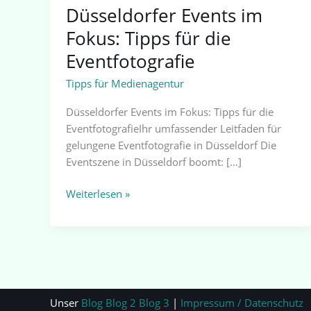
Düsseldorfer Events im
Fokus: Tipps für die
Eventfotografie
Tipps für Medienagentur
Düsseldorfer Events im Fokus: Tipps für die
EventfotografieIhr umfassender Leitfaden für
gelungene Eventfotografie in Düsseldorf Die
Eventszene in Düsseldorf boomt: […]
Weiterlesen »
Unser
Blog
Blog 2
Blog 3
|
Impressum / Datenschutz
|