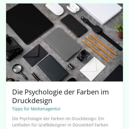
Die
Psychologie
der
Farben
im
Druckdesign
Die Psychologie der Farben im
Druckdesign
Tipps für Medienagentur
Die Psychologie der Farben im Druckdesign: Ein
Leitfaden für Grafikdesigner in Düsseldorf Farben