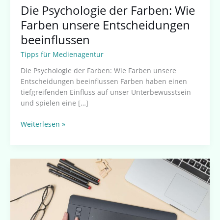
Die Psychologie der Farben: Wie
Farben unsere Entscheidungen
beeinflussen
Tipps für Medienagentur
Die Psychologie der Farben: Wie Farben unsere
Entscheidungen beeinflussen Farben haben einen
tiefgreifenden Einfluss auf unser Unterbewusstsein
und spielen eine […]
Weiterlesen »
Poster,
die
begeistern:
Ideen
und
Techniken