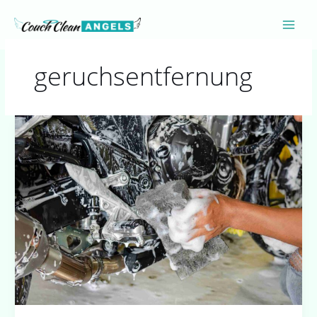
Zum
Inhalt
springen
geruchsentfernung
Auto
Parfum:
Warum
ein
angenehmer
Duft
im
Auto
mehr
als
nur
Luxus
ist