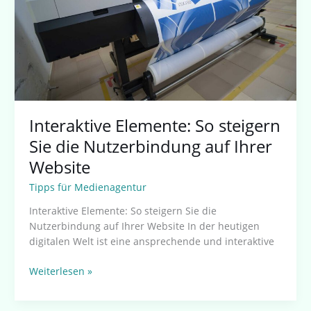
Nutzerbindung
auf
Ihrer
Website
Interaktive Elemente: So steigern
Sie die Nutzerbindung auf Ihrer
Website
Tipps für Medienagentur
Interaktive Elemente: So steigern Sie die
Nutzerbindung auf Ihrer Website In der heutigen
digitalen Welt ist eine ansprechende und interaktive
Weiterlesen »