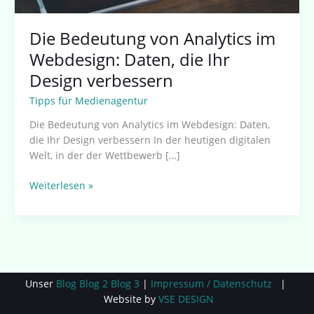
Die Bedeutung von Analytics im
Webdesign: Daten, die Ihr
Design verbessern
Tipps für Medienagentur
Die Bedeutung von Analytics im Webdesign: Daten,
die Ihr Design verbessern In der heutigen digitalen
Welt, in der der Wettbewerb […]
Weiterlesen »
Unser
Blog
Blog 2
Blog 3
|
Impressum / Datenschutz
|
Website by
VSE DESIGN