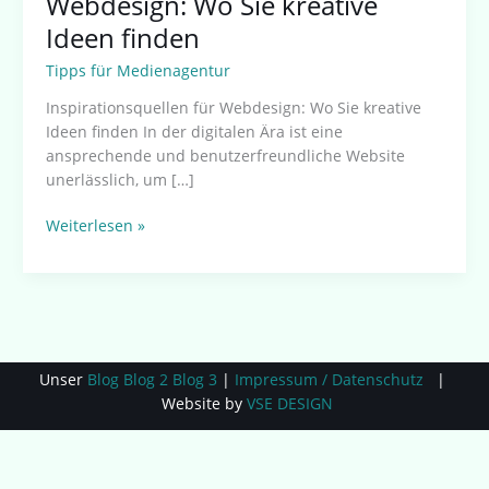
Webdesign: Wo Sie kreative
Ideen finden
Tipps für Medienagentur
Inspirationsquellen für Webdesign: Wo Sie kreative
Ideen finden In der digitalen Ära ist eine
ansprechende und benutzerfreundliche Website
unerlässlich, um […]
Weiterlesen »
Unser
Blog
Blog 2
Blog 3
|
Impressum / Datenschutz
|
Website by
VSE DESIGN