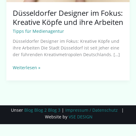
Düsseldorfer Designer im Fokus:
Kreative Köpfe und ihre Arbeiten
Tipps für Medienagentur
Düsseldorfer Designer im Fokus: Kreative Köpfe und
ihre Arbeiten Die Stadt Düsseldorf ist seit jeher eine
der führenden Kreativmetropolen Deutschlands. […]
Weiterlesen »
Unser
Blog
Blog 2
Blog 3
|
Impressum / Datenschutz
|
Website by
VSE DESIGN