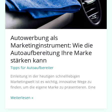
Marke
stärken
kann
Autowerbung als
Marketinginstrument: Wie die
Autoaufbereitung Ihre Marke
stärken kann
Tipps für Autoaufbereiter
Einleitung In der heutigen schnelllebigen
Marketingwelt ist es wichtig, innovative Wege zu
finden, um die eigene Marke zu präsentieren. Eine
Weiterlesen »