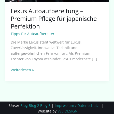
Lexus Autoaufbereitung –
Premium Pflege für japanische
Perfektion
Tipps für Autoaufbereiter
Die Marke Lexus steht weltweit für Luxus,
Zuverlässigkeit, innovative Technik und
außergewöhnlichen Fahrkomfort. Als Premium-
Tochter von Toyota verbindet Lexus modernste […]
Weiterlesen »
Unser
Blog
Blog 2
Blog 3
|
Impressum / Datenschutz
|
Website by
VSE DESIGN