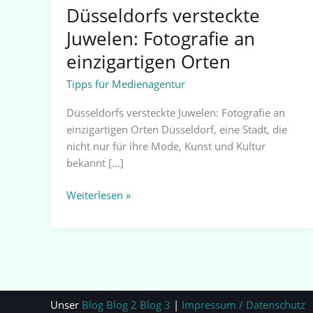
Düsseldorfs versteckte
Juwelen: Fotografie an
einzigartigen Orten
Tipps für Medienagentur
Düsseldorfs versteckte Juwelen: Fotografie an
einzigartigen Orten Düsseldorf, eine Stadt, die
nicht nur für ihre Mode, Kunst und Kultur
bekannt […]
Weiterlesen »
Unser
Blog
Blog 2
Blog 3
|
Impressum / Datenschutz
|