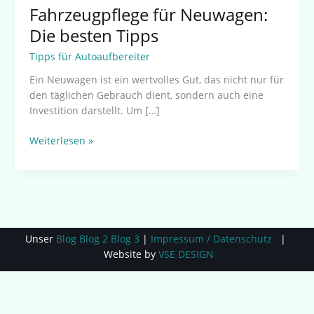
Fahrzeugpflege für Neuwagen:
Die besten Tipps
Tipps für Autoaufbereiter
Ein Neuwagen ist ein wertvolles Gut, das nicht nur für
den täglichen Gebrauch dient, sondern auch eine
Investition darstellt. Um […]
Weiterlesen »
Unser
Blog
Blog 2
Blog 3
|
Impressum / Datenschutz
|
Website by
VSE DESIGN