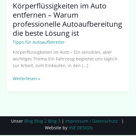
Körperflüssigkeiten im Auto
entfernen – Warum
professionelle Autoaufbereitung
die beste Lösung ist
Tipps für Autoaufbereiter
Körperflüssigkeiten im Auto – Ein sensibles, aber
wichtiges Thema Ein Fahrzeug begleitet uns täglich
zur Arbeit, zum Einkaufen, in den […]
Weiterlesen »
Unser
Blog
Blog 2
Blog 3
|
Impressum / Datenschutz
|
Website by
VSE DESIGN