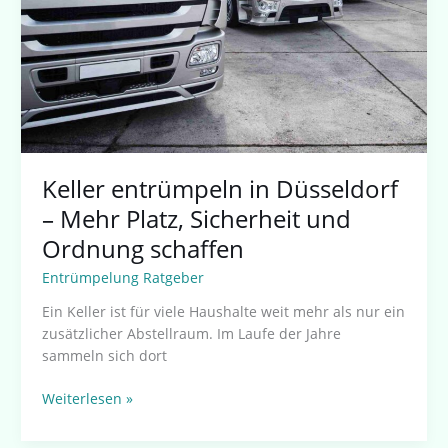
Mehr
Platz,
Sicherheit
und
Ordnung
schaffen
Keller entrümpeln in Düsseldorf
– Mehr Platz, Sicherheit und
Ordnung schaffen
Entrümpelung Ratgeber
Ein Keller ist für viele Haushalte weit mehr als nur ein
zusätzlicher Abstellraum. Im Laufe der Jahre
sammeln sich dort
Weiterlesen »