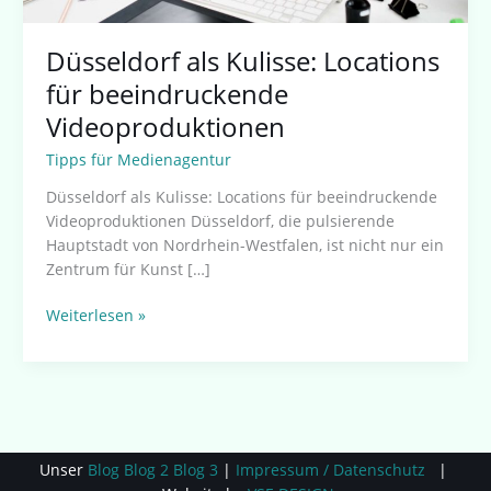
Düsseldorf als Kulisse: Locations
für beeindruckende
Videoproduktionen
Tipps für Medienagentur
Düsseldorf als Kulisse: Locations für beeindruckende
Videoproduktionen Düsseldorf, die pulsierende
Hauptstadt von Nordrhein-Westfalen, ist nicht nur ein
Zentrum für Kunst […]
Weiterlesen »
Unser
Blog
Blog 2
Blog 3
|
Impressum / Datenschutz
|