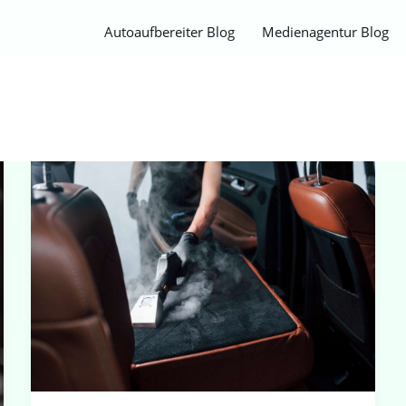
Autoaufbereiter Blog
Medienagentur Blog
Autowerbung:
Wie
du
aus
deinem
Auto
eine
Werbefläche
machst