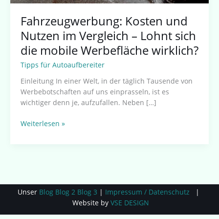
wirklich?
Fahrzeugwerbung: Kosten und
Nutzen im Vergleich – Lohnt sich
die mobile Werbefläche wirklich?
Tipps für Autoaufbereiter
Einleitung In einer Welt, in der täglich Tausende von
Werbebotschaften auf uns einprasseln, ist es
wichtiger denn je, aufzufallen. Neben […]
Weiterlesen »
Unser
Blog
Blog 2
Blog 3
|
Impressum / Datenschutz
|
Website by
VSE DESIGN