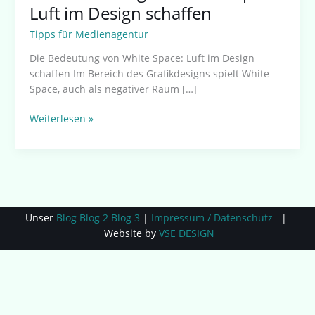
Luft im Design schaffen
Tipps für Medienagentur
Die Bedeutung von White Space: Luft im Design
schaffen Im Bereich des Grafikdesigns spielt White
Space, auch als negativer Raum […]
Weiterlesen »
Unser
Blog
Blog 2
Blog 3
|
Impressum / Datenschutz
|
Website by
VSE DESIGN