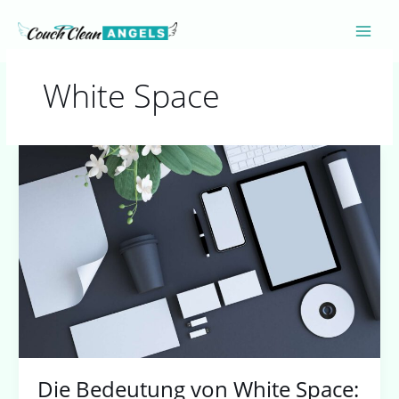
Zum
Inhalt
springen
White Space
Die
Bedeutung
von
White
Space:
Luft
im
Design
schaffen
Die Bedeutung von White Space: