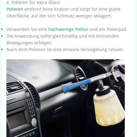
4. Polieren für extra Glanz
Polieren
entfernt feine Kratzer und sorgt für eine glatte
Oberfläche, auf der sich Schmutz weniger ablagert.
Verwenden Sie eine
hochwertige
Politur
und ein Polierpad.
Die Anwendung sollte gleichmäßig und mit kreisenden
Bewegungen erfolgen.
Nach dem Polieren ist eine erneute Versiegelung ratsam.