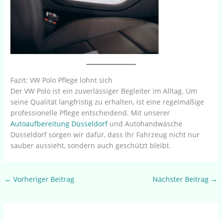
Fazit: VW Polo Pflege lohnt sich
Der VW Polo ist ein zuverlässiger Begleiter im Alltag. Um
seine Qualität langfristig zu erhalten, ist eine regelmäßige
professionelle Pflege entscheidend. Mit unserer
Autoaufbereitung Düsseldorf
und Autohandwäsche
Düsseldorf sorgen wir dafür, dass Ihr Fahrzeug nicht nur
sauber aussieht, sondern auch geschützt bleibt.
←
Vorheriger Beitrag
Nächster Beitrag
→