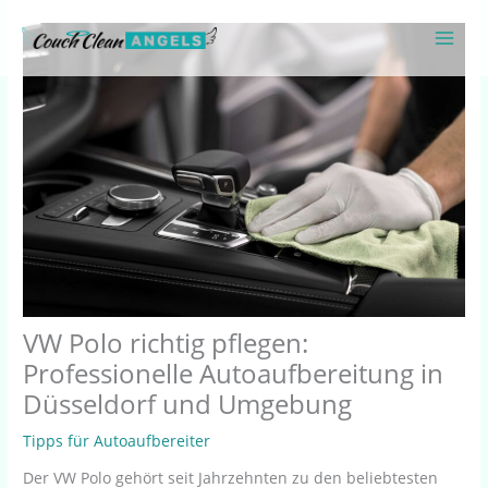
Zum
Inhalt
springen
VW Polo richtig pflegen:
Professionelle Autoaufbereitung in
Düsseldorf und Umgebung
Tipps für Autoaufbereiter
Der VW Polo gehört seit Jahrzehnten zu den beliebtesten